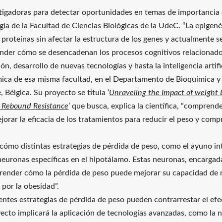
tigadoras para detectar oportunidades en temas de importancia c
ía de la Facultad de Ciencias Biológicas de la UdeC. “La epigenét
roteínas sin afectar la estructura de los genes y actualmente s
ender cómo se desencadenan los procesos cognitivos relacionados
, desarrollo de nuevas tecnologías y hasta la inteligencia artifici
ca de esa misma facultad, en el Departamento de Bioquímica y 
 Bélgica. Su proyecto se titula ‘
Unraveling the Impact of weight
d Rebound Resistance
’ que busca, explica la científica, “compren
jorar la eficacia de los tratamientos para reducir el peso y comp
r cómo distintas estrategias de pérdida de peso, como el ayuno in
 neuronas específicas en el hipotálamo. Estas neuronas, encargada
render cómo la pérdida de peso puede mejorar su capacidad de r
 por la obesidad”.
entes estrategias de pérdida de peso pueden contrarrestar el efe
yecto implicará la aplicación de tecnologías avanzadas, como la 