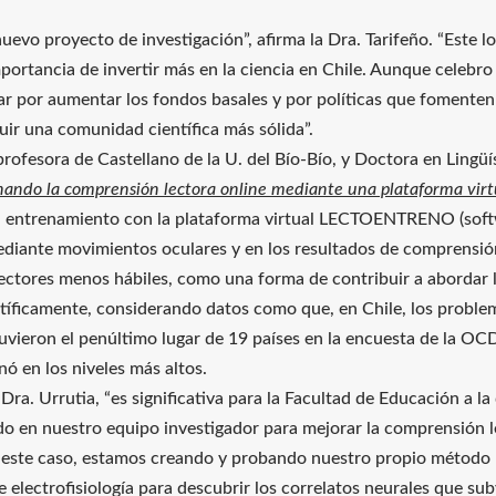
uevo proyecto de investigación”, afirma la Dra. Tarifeño. “Este l
portancia de invertir más en la ciencia en Chile. Aunque celebro
por aumentar los fondos basales y por políticas que fomenten
uir una comunidad científica más sólida”.
profesora de Castellano de la U. del Bío-Bío, y Doctora en Lingüís
ando la comprensión lectora online mediante una plataforma virtu
 un entrenamiento con la plataforma virtual LECTOENTRENO (soft
mediante movimientos oculares y en los resultados de comprensión
 lectores menos hábiles, como una forma de contribuir a abordar
entíficamente, considerando datos como que, en Chile, los prob
btuvieron el penúltimo lugar de 19 países en la encuesta de la O
ó en los niveles más altos.
a Dra. Urrutia, “es significativa para la Facultad de Educación a
o en nuestro equipo investigador para mejorar la comprensión 
en este caso, estamos creando y probando nuestro propio método 
 de electrofisiología para descubrir los correlatos neurales que su