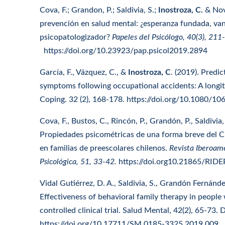
Cova, F.; Grandon, P.; Saldivia, S.;
Inostroza, C.
& Nov
prevención en salud mental: ¿esperanza fundada, va
psicopatologizador?
Papeles del Psicólogo, 40(3), 21
https://doi.org/10.23923/pap.psicol2019.2894
García, F., Vázquez, C., &
Inostroza, C
. (2019). Predi
symptoms following occupational accidents: A longitu
Coping. 32 (2), 168-178. https://doi.org/10.1080/1
Cova, F., Bustos, C., Rincón, P., Grandón, P., Saldivia,
Propiedades psicométricas de una forma breve del C
en familias de preescolares chilenos.
Revista Iberoam
Psicológica, 51, 33-42.
https://doi.org10.21865/RIDE
Vidal Gutiérrez, D. A., Saldivia, S., Grandón Fernánde
Effectiveness of behavioral family therapy in people
controlled clinical trial. Salud Mental, 42(2), 65-73. 
https://doi.org/10.17711/SM.0185-3325.2019.009