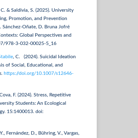
 C. & Saldivia, S. (2025). University
ding, Promotion, and Prevention
A. Sánchez-Oñate, D. Bruna Jofré
Contexts: Global Perspectives and
1007/978-3-032-00025-5_16
tabile
, C. (2024). Suicidal Ideation
s of Social, Educational, and
s
.
https://doi.org/10.1007/s12646-
Cova, F. (2024). Stress, Repetitive
versity Students: An Ecological
gy. 15:1400013. doi:
Y., Fernández, D., Bühring, V., Vargas,