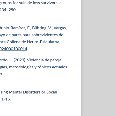
roups for suicide loss survivors: a
 234–250.
Rubio-Ramírez, F., Bühring, V., Vargas,
oyo de pares para sobrevivientes de
ista Chilena de Neuro-Psiquiatría,
72024000100014
erdo; L. (2023). Violencia de pareja
ogías, metodologías y tópicos actuales
ía
easing Mental Disorders or Social
, 1-15.