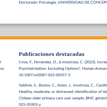
Doctorado: Psicología, UNIVERSIDAD DE CONCEPC
Publicaciones destacadas
l
Cova, F., Fernández, D., & Inostroza, C. (2023). Incr
ios
Psychiatrization: Excluding Options?. Human Arenas,
10.1007/s42087-023-00357-3
Saldivia, S., Bustos, C., Aslan, J., Inostroza, C., Casti
Healthy, moderate, or distressed: identification of la
Chilean older primary care user sample. BMC geriatr
025-05903-y