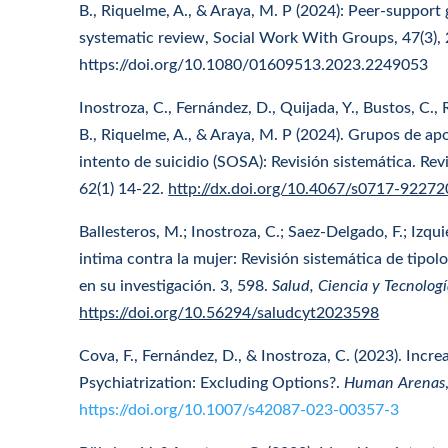
B., Riquelme, A., & Araya, M. P (2024): Peer-support g
systematic review, Social Work With Groups, 47(3),
https://doi.org/10.1080/01609513.2023.2249053
Inostroza, C., Fernández, D., Quijada, Y., Bustos, C., 
B., Riquelme, A., & Araya, M. P (2024). Grupos de ap
intento de suicidio (SOSA): Revisión sistemática. Rev
62(1) 14-22.
http://dx.doi.org/10.4067/s0717-922
Ballesteros, M.; Inostroza, C.; Saez-Delgado, F.; Izqui
intima contra la mujer: Revisión sistemática de tipol
en su investigación. 3, 598.
Salud, Ciencia y Tecnolog
https://doi.org/10.56294/saludcyt2023598
Cova, F., Fernández, D., & Inostroza, C. (2023). Incr
Psychiatrization: Excluding Options?.
Human Arenas
https://doi.org/10.1007/s42087-023-00357-3