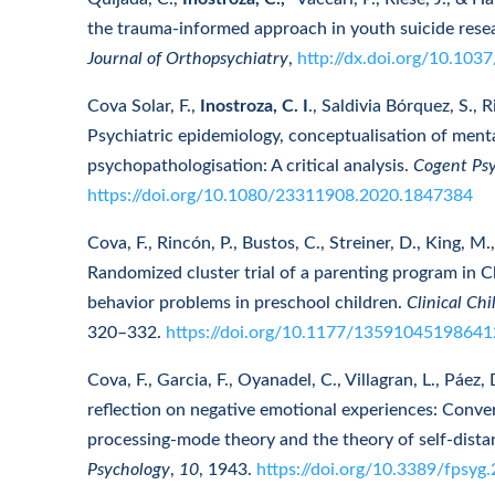
the trauma-informed approach in youth suicide resea
Journal of Orthopsychiatry
,
http://dx.doi.org/10.103
Cova Solar, F.,
Inostroza, C. I
., Saldivia Bórquez, S., 
Psychiatric epidemiology, conceptualisation of ment
psychopathologisation: A critical analysis.
Cogent Ps
https://doi.org/10.1080/23311908.2020.1847384
Cova, F., Rincón, P., Bustos, C., Streiner, D., King, M.
Randomized cluster trial of a parenting program in C
behavior problems in preschool children.
Clinical Ch
320–332.
https://doi.org/10.1177/1359104519864
Cova, F., Garcia, F., Oyanadel, C., Villagran, L., Páez,
reflection on negative emotional experiences: Conv
processing-mode theory and the theory of self-distan
Psychology
,
10
, 1943.
https://doi.org/10.3389/fpsyg