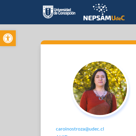
Open toolbar
caroinostroza@udec.cl