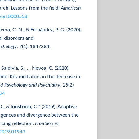
rch: Lessons from the field.
American
7/ort0000558
Rivera, C. N., & Fernández, P. G. (2020).
al disorders and
ychology
,
7
(1), 1847384.
, Saldivia, S., … Novoa, C. (2020).
hile: Key mediators in the decrease in
ild Psychology and Psychiatry
,
25
(2),
124
 D., &
Inostroza, C.*
(2019). Adaptive
ergences and divergence between the
cing reflection.
Frontiers in
.2019.01943