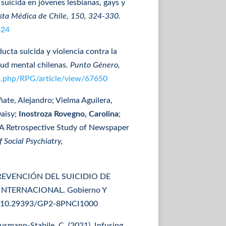
 suicida en jóvenes lesbianas, gays y
sta Médica de Chile, 150, 324-330.
324
ducta suicida y violencia contra la
alud mental chilenas.
Punto Género,
dex.php/RPG/article/view/67650
te, Alejandro; Vielma Aguilera,
Daisy;
Inostroza Rovegno, Carolina
;
: A Retrospective Study of Newspaper
f Social Psychiatry,
REVENCIÓN DEL SUICIDIO DE
NTERNACIONAL. Gobierno Y
.org/10.29393/GP2-8PNCI1000
Hausmann-Stabile, C. (2021). Infusing