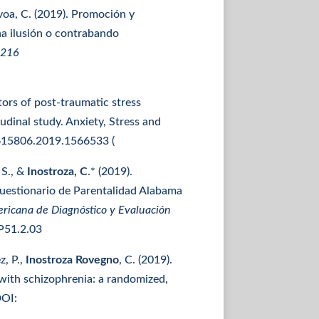
oa, C. (2019). Promoción y
na ilusión o contrabando
1-216
ctors of post-traumatic stress
dinal study. Anxiety, Stress and
0615806.2019.1566533 (
 S., &
Inostroza, C
.* (2019).
uestionario de Parentalidad Alabama
ericana de Diagnóstico y Evaluación
P51.2.03
z, P.,
Inostroza Rovegno
, C. (2019).
 with schizophrenia: a randomized,
DOI: