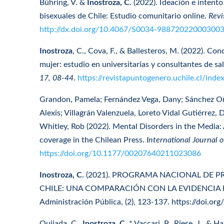
Bühring, V. &
Inostroza, C.
(2022). Ideación e intento
bisexuales de Chile: Estudio comunitario online.
Revi
http://dx.doi.org/10.4067/S0034-98872022000300
Inostroza
, C., Cova, F., & Ballesteros, M. (2022). Con
mujer: estudio en universitarias y consultantes de s
17, 08-44
.
https://revistapuntogenero.uchile.cl/in
Grandon, Pamela; Fernández Vega, Dany; Sánchez Oña
Alexis; Villagrán Valenzuela, Loreto Vidal Gutiérrez, 
Whitley, Rob (2022). Mental Disorders in the Media
coverage in the Chilean Press.
International Journal o
https://doi.org/10.1177/00207640211023086
Inostroza, C.
(2021). PROGRAMA NACIONAL DE P
CHILE: UNA COMPARACIÓN CON LA EVIDENCIA I
Administración Pública, (2), 123-137. https://doi
Quijada, C.,
Inostroza, C.,
* Vaccari, P., Riese, J., & 