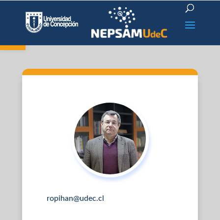
Open toolbar
ropihan@udec.cl