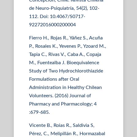
Concepción, Chile. Revista Chilena
de Neuro-Psiquiatría, 54(2), 102-
112. Doi: 10.4067/S0717-
92272016000200004
Fierro H., Rojas R., Yáñez S., Acuña
P., Rosales K., Yevenes P., Yzoard M.,
Tapia C., Rivas V., Caba A., Copaja
M., Fuentealba J. Bioequivalence
Study of Two Hydrochlorothiazide
Formulations after Oral
Administration in Healthy Chilean
Volunteers. (2016) Journal of
Pharmacy and Pharmacology; 4
:679-685.
Vicente B., Roias R., Saldivia S,
Pérez, C., Melipillán R., Hormazabal