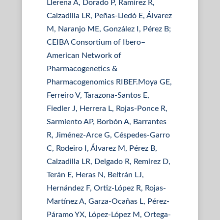
Llerena A, Dorado P, Ramírez R,
Calzadilla LR, Peñas-Lledó E, Álvarez
M, Naranjo ME, González I, Pérez B;
CEIBA Consortium of Ibero–
American Network of
Pharmacogenetics &
Pharmacogenomics RIBEF.Moya GE,
Ferreiro V, Tarazona-Santos E,
Fiedler J, Herrera L, Rojas-Ponce R,
Sarmiento AP, Borbón A, Barrantes
R, Jiménez-Arce G, Céspedes-Garro
C, Rodeiro I, Álvarez M, Pérez B,
Calzadilla LR, Delgado R, Remirez D,
Terán E, Heras N, Beltrán LJ,
Hernández F, Ortiz-López R, Rojas-
Martínez A, Garza-Ocañas L, Pérez-
Páramo YX, López-López M, Ortega-