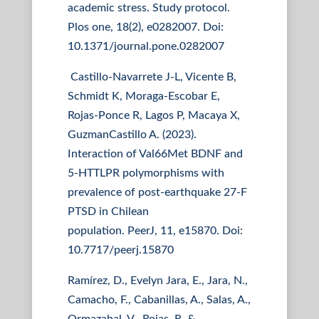
academic stress. Study protocol.
Plos one, 18(2), e0282007. Doi:
10.1371/journal.pone.0282007
Castillo-Navarrete J-L, Vicente B,
Schmidt K, Moraga-Escobar E,
Rojas-Ponce R, Lagos P, Macaya X,
GuzmanCastillo A. (2023).
Interaction of Val66Met BDNF and
5-HTTLPR polymorphisms with
prevalence of post-earthquake 27-F
PTSD in Chilean
population. PeerJ, 11, e15870. Doi:
10.7717/peerj.15870
Ramírez, D., Evelyn Jara, E., Jara, N.,
Camacho, F., Cabanillas, A., Salas, A.,