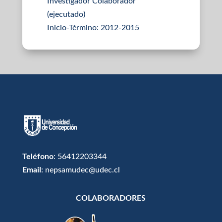
Investigador Colaborador
(ejecutado)
Inicio-Término: 2012-2015
Teléfono
: 56412203344
Email
: nepsamudec@udec.cl
COLABORADORES