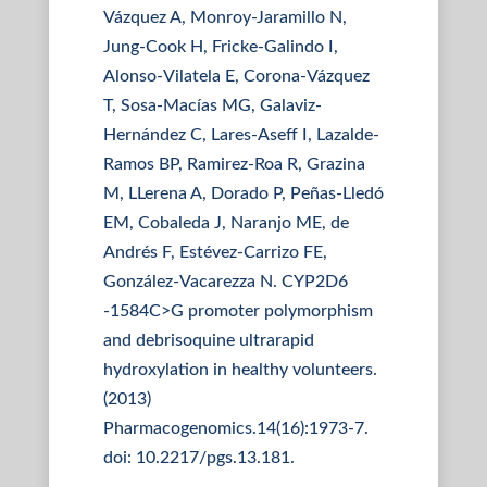
Vázquez A, Monroy-Jaramillo N,
Jung-Cook H, Fricke-Galindo I,
Alonso-Vilatela E, Corona-Vázquez
T, Sosa-Macías MG, Galaviz-
Hernández C, Lares-Aseff I, Lazalde-
Ramos BP, Ramirez-Roa R, Grazina
M, LLerena A, Dorado P, Peñas-Lledó
EM, Cobaleda J, Naranjo ME, de
Andrés F, Estévez-Carrizo FE,
González-Vacarezza N. CYP2D6
-1584C>G promoter polymorphism
and debrisoquine ultrarapid
hydroxylation in healthy volunteers.
(2013)
Pharmacogenomics.14(16):1973-7.
doi: 10.2217/pgs.13.181.