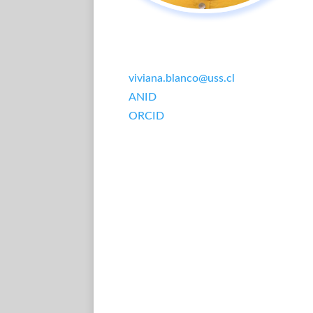
viviana.blanco@uss.cl
ANID
ORCID