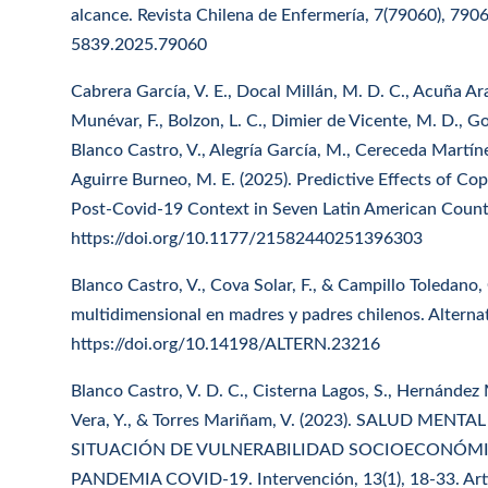
alcance. Revista Chilena de Enfermería, 7(79060), 7906
5839.2025.79060
Cabrera García, V. E., Docal Millán, M. D. C., Acuña Ar
Munévar, F., Bolzon, L. C., Dimier de Vicente, M. D., Gonz
Blanco Castro, V., Alegría García, M., Cereceda Martínez,
Aguirre Burneo, M. E. (2025). Predictive Effects of Co
Post-Covid-19 Context in Seven Latin American Countri
https://doi.org/10.1177/21582440251396303
Blanco Castro, V., Cova Solar, F., & Campillo Toledano, 
multidimensional en madres y padres chilenos. Alternat
https://doi.org/10.14198/ALTERN.23216
Blanco Castro, V. D. C., Cisterna Lagos, S., Hernández
Vera, Y., & Torres Mariñam, V. (2023). SALUD ME
SITUACIÓN DE VULNERABILIDAD SOCIOECONÓM
PANDEMIA COVID-19. Intervención, 13(1), 18-33. Artí