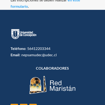
Las inscripciones se deben realizar
en este
formulario
.
Teléfono
: 56412203344
Email
: nepsamudec@udec.cl
COLABORADORES