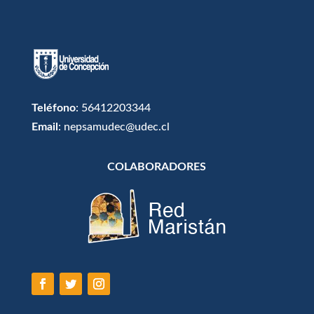
Teléfono
: 56412203344
Email
: nepsamudec@udec.cl
COLABORADORES