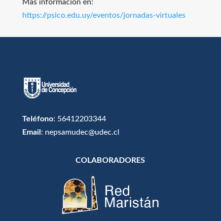
Más información en:
https://psico.edu.uy/eventos/jornadas-virtuales
Teléfono
: 56412203344
Email
: nepsamudec@udec.cl
COLABORADORES