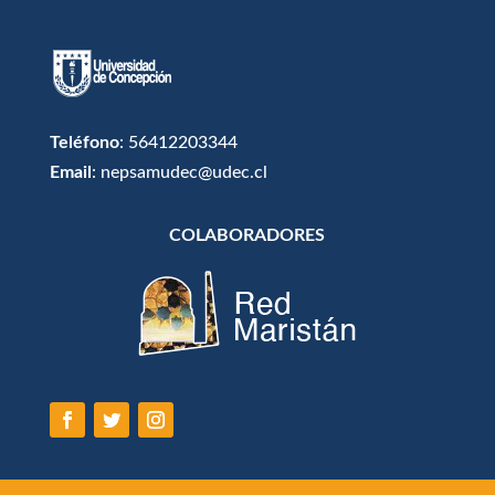
Teléfono
: 56412203344
Email
: nepsamudec@udec.cl
COLABORADORES