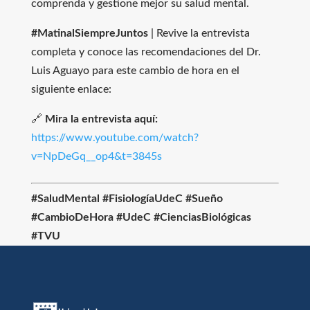
comprenda y gestione mejor su salud mental.
#MatinalSiempreJuntos
| Revive la entrevista
completa y conoce las recomendaciones del Dr.
Luis Aguayo para este cambio de hora en el
siguiente enlace:
🔗
Mira la entrevista aquí:
https://www.youtube.com/watch?
v=NpDeGq__op4&t=3845s
#SaludMental #FisiologíaUdeC #Sueño
#CambioDeHora #UdeC #CienciasBiológicas
#TVU