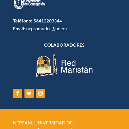
Teléfono
: 56412203344
Email
: nepsamudec@udec.cl
COLABORADORES
NEPSAM, UNIVERSIDAD DE