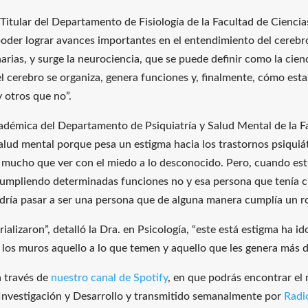
Titular del Departamento de Fisiología de la Facultad de Cienci
poder lograr avances importantes en el entendimiento del cerebro
narias, y surge la neurociencia, que se puede definir como la cien
 cerebro se organiza, genera funciones y, finalmente, cómo esta
 otros que no”.
cadémica del Departamento de Psiquiatría y Salud Mental de la F
lud mental porque pesa un estigma hacia los trastornos psiquiátr
 mucho que ver con el miedo a lo desconocido. Pero, cuando estud
cumpliendo determinadas funciones no y esa persona que tenía c
odría pasar a ser una persona que de alguna manera cumplía un 
alizaron”, detalló la Dra. en Psicología, “este está estigma ha 
s los muros aquello a lo que temen y aquello que les genera más di
a través de
nuestro canal de Spotify
, en que podrás encontrar el 
 Investigación y Desarrollo y transmitido semanalmente por
Radi