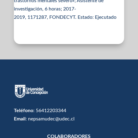
trastornos mentales severo»; Asistente de
investigación, 6 horas; 2017-
2019, 1171287, FONDECYT. Estado: Ejecutado
Teléfono
: 56412203344
Email
: nepsamudec@udec.cl
COLABORADORES