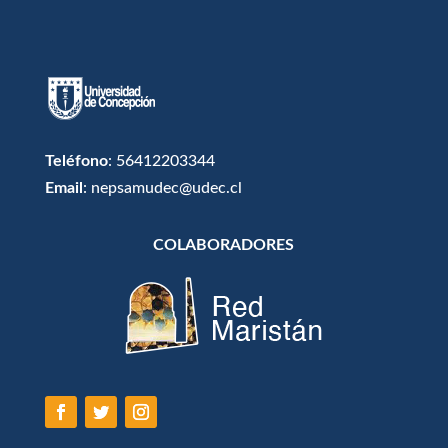
Teléfono
: 56412203344
Email
: nepsamudec@udec.cl
COLABORADORES