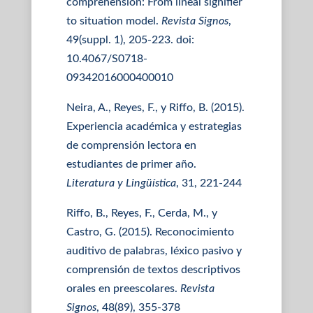
comprehension: From lineal signifier
to situation model.
Revista Signos
,
49(suppl. 1), 205-223. doi:
10.4067/S0718-
09342016000400010
Neira, A., Reyes, F., y Riffo, B. (2015).
Experiencia académica y estrategias
de comprensión lectora en
estudiantes de primer año.
Literatura y Lingüística
, 31, 221-244
Riffo, B., Reyes, F., Cerda, M., y
Castro, G. (2015). Reconocimiento
auditivo de palabras, léxico pasivo y
comprensión de textos descriptivos
orales en preescolares.
Revista
Signos
, 48(89), 355-378