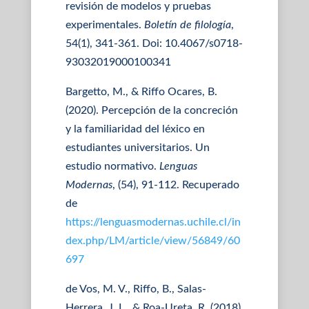
revisión de modelos y pruebas
experimentales.
Boletín de filología
,
54(1), 341-361. Doi: 10.4067/s0718-
93032019000100341
Bargetto, M., & Riffo Ocares, B.
(2020). Percepción de la concreción
y la familiaridad del léxico en
estudiantes universitarios. Un
estudio normativo.
Lenguas
Modernas
, (54), 91-112. Recuperado
de
https://lenguasmodernas.uchile.cl/in
dex.php/LM/article/view/56849/60
697
de Vos, M. V., Riffo, B., Salas-
Herrera, J. L., & Roa-Ureta, R. (2018).