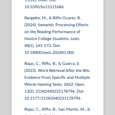
15(12), 1686. Doi:
10.3390/bs15121686
Bargetto, M., & Riffo Ocares, B.
(2024). Semantic Processing Effects
on the Reading Performance of
Novice College Students.
Lexis
,
48(1), 145-173. Doi:
10.18800/lexis.202401.005
Rojas, C., Riffo, B., & Guerra, E.
(2023). Word Retrieval After the 80s:
Evidence From Specific and Multiple
Words Naming Tasks.
SAGE Open
,
13(2), 21582440231178796. Doi:
10.1177/21582440231178796
Rojas, C., Riffo, B., San Martín, M., &