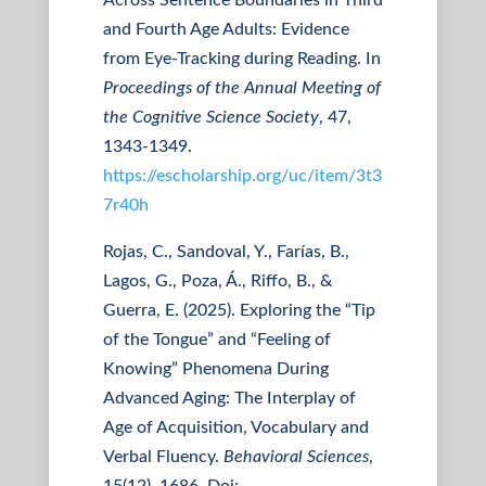
Across Sentence Boundaries in Third
and Fourth Age Adults: Evidence
from Eye-Tracking during Reading. In
Proceedings of the Annual Meeting of
the Cognitive Science Society
, 47,
1343-1349.
https://escholarship.org/uc/item/3t3
7r40h
Rojas, C., Sandoval, Y., Farías, B.,
Lagos, G., Poza, Á., Riffo, B., &
Guerra, E. (2025). Exploring the “Tip
of the Tongue” and “Feeling of
Knowing” Phenomena During
Advanced Aging: The Interplay of
Age of Acquisition, Vocabulary and
Verbal Fluency.
Behavioral Sciences
,