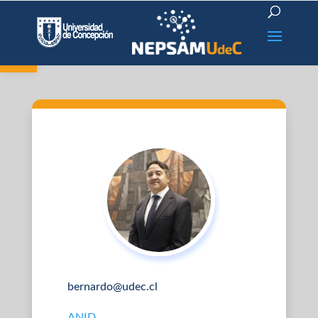
Open toolbar
bernardo@udec.cl
ANID