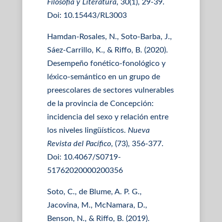
Filosofía y Literatura
, 30(1), 29-39.
Doi: 10.15443/RL3003
Hamdan-Rosales, N., Soto-Barba, J.,
Sáez-Carrillo, K., & Riffo, B. (2020).
Desempeño fonético-fonológico y
léxico-semántico en un grupo de
preescolares de sectores vulnerables
de la provincia de Concepción:
incidencia del sexo y relación entre
los niveles lingüísticos.
Nueva
Revista del Pacífico
, (73), 356-377.
Doi: 10.4067/S0719-
51762020000200356
Soto, C., de Blume, A. P. G.,
Jacovina, M., McNamara, D.,
Benson, N., & Riffo, B. (2019).