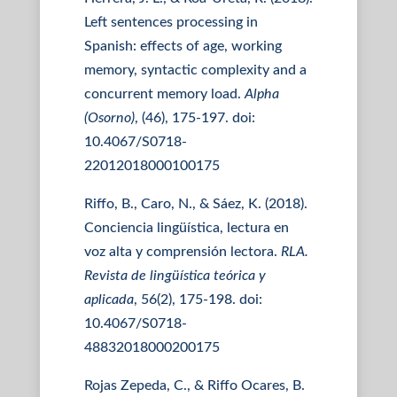
Left sentences processing in
Spanish: effects of age, working
memory, syntactic complexity and a
concurrent memory load.
Alpha
(Osorno)
, (46), 175-197. doi:
10.4067/S0718-
22012018000100175
Riffo, B., Caro, N., & Sáez, K. (2018).
Conciencia lingüística, lectura en
voz alta y comprensión lectora.
RLA.
Revista de lingüística teórica y
aplicada
, 56(2), 175-198. doi:
10.4067/S0718-
48832018000200175
Rojas Zepeda, C., & Riffo Ocares, B.