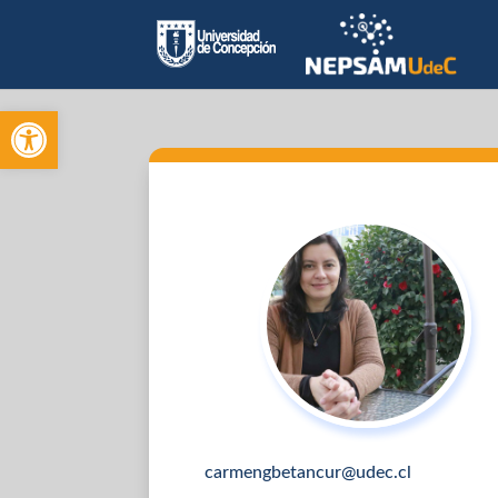
Open toolbar
carmengbetancur@udec.cl