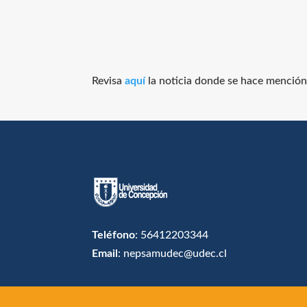
Revisa
aquí
la noticia donde se hace menció
Teléfono
: 56412203344
Email
: nepsamudec@udec.cl