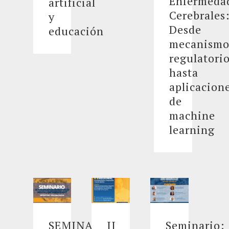
Enfermeda
artificial
Cerebrales
y
Desde
educación
mecanismo
regulatori
hasta
aplicacion
de
machine
learning
SEMINARIO
II
Seminario: