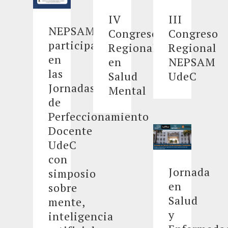
IV
III
NEPSAM
Congreso
Congreso
participará
Regional
Regional
en
en
NEPSAM
las
Salud
UdeC
Jornadas
Mental
de
Perfeccionamiento
Docente
UdeC
con
Jornada
simposio
en
sobre
Salud
mente,
y
inteligencia