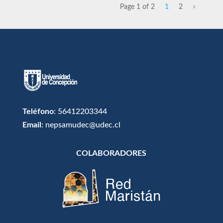
Page 1 of 2
1
2
»
Teléfono
: 56412203344
Email
: nepsamudec@udec.cl
COLABORADORES