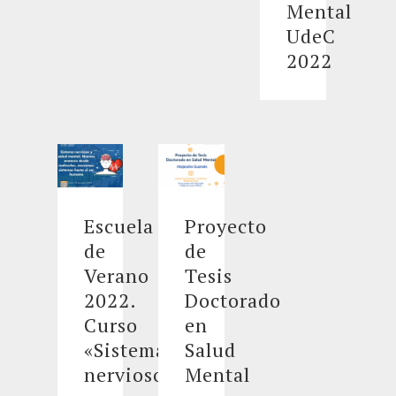
Mental
UdeC
2022
Escuela
Proyecto
de
de
Verano
Tesis
2022.
Doctorado
Curso
en
«Sistema
Salud
nervioso
Mental