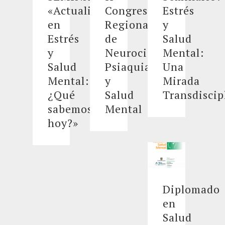
«Actualización
Congreso
Estrés
en
Regional
y
Estrés
de
Salud
y
Neurociencia,
Mental:
Salud
Psiaquiatría
Una
Mental:
y
Mirada
¿Qué
Salud
Transdiscip
sabemos
Mental
hoy?»
Diplomado
en
Salud