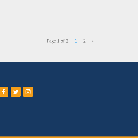
Page 1 of 2
1
2
»