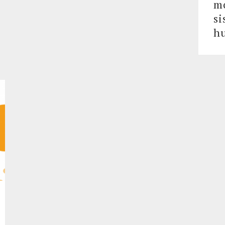
mo
si
h