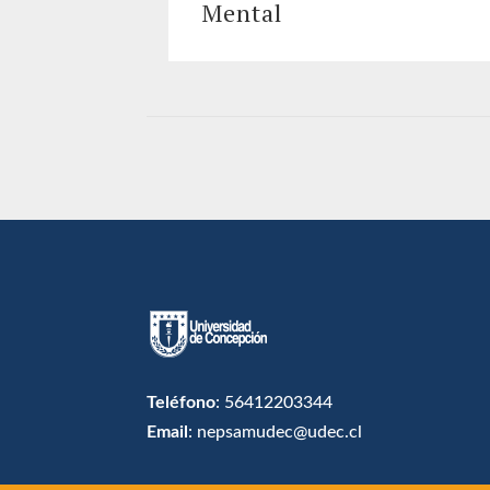
Mental
Teléfono
: 56412203344
Email
: nepsamudec@udec.cl