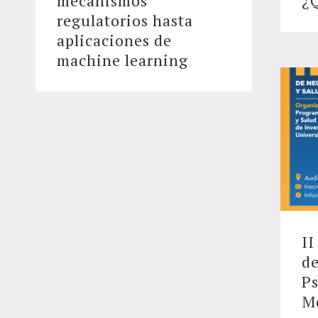
mecanismos
¿
regulatorios hasta
aplicaciones de
machine learning
II
de
Ps
M